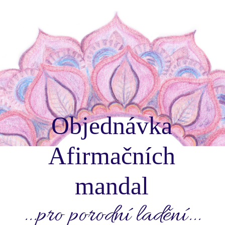
Objednávka
Afirmačních
mandal
...pro porodní ladění...