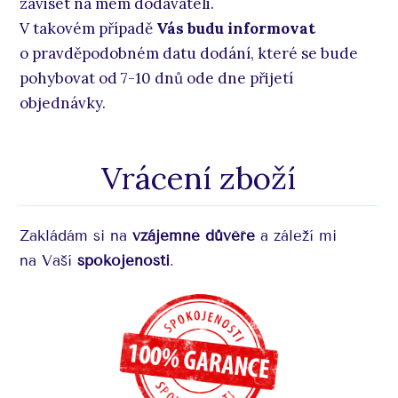
záviset na mém dodavateli.
V takovém případě
Vás budu informovat
o pravděpodobném datu dodání, které se bude
pohybovat od 7-10 dnů ode dne přijetí
objednávky.
Vrácení zboží
Zakládám si na
vzájemné důvěře
a záleží mi
na Vaší
spokojenosti
.