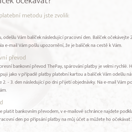
íček očekávat?
platební metodu jste zvolili:
, odešlu Vám balíček následující pracovní den. Balíček očekávejte 2.
 Na e-mail Vám pošlu upozornění, že je balíček na cestě k Vám.
vní převod
expresní bankovní převod ThePay, spárování platby je velmi rychlé. 
uji jako v případě platby platební kartou a balíček Vám odešlu nás
2. - 3. den následující po dni přijetí objednávky. Na e-mail Vám po
Vám.
d
e platit bankovním převodem, v e-mailové schránce najdete podkla
pracovní den po připsání platby na můj účet a můžete ho očekávat