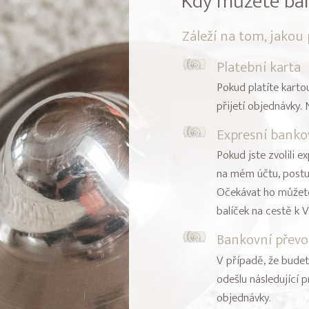
Kdy můžete bal
Záleží na tom, jakou 
Platební karta
Pokud platíte kartou
přijetí objednávky.
Expresní banko
Pokud jste zvolili 
na mém účtu, postup
Očekávat ho můžete 
balíček na cestě k 
Bankovní převo
V případě, že budet
odešlu následující 
objednávky.