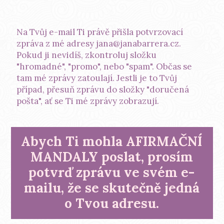
Na Tvůj e-mail Ti právě přišla potvrzovací
zpráva z mé adresy jana@janabarrera.cz.
Pokud ji nevidíš, zkontroluj složku
"hromadné", "promo", nebo "spam". Občas se
tam mé zprávy zatoulají. Jestli je to Tvůj
případ, přesuň zprávu do složky "doručená
pošta", ať se Ti mé zprávy zobrazují.
Abych Ti mohla AFIRMAČNÍ
MANDALY poslat, prosím
potvrď zprávu ve svém e-
mailu, že se skutečně jedná
o Tvou adresu.