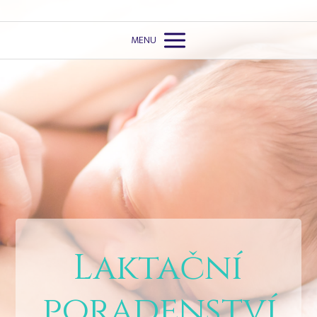
MENU
Laktační
poradenství