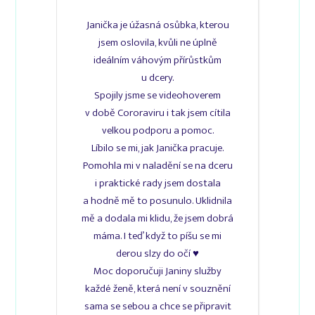
Janička je úžasná osůbka, kterou
jsem oslovila, kvůli ne úplně
ideálním váhovým přírůstkům
u dcery.
Spojily jsme se videohoverem
v době Cororaviru i tak jsem cítila
velkou podporu a pomoc.
Pavla
Líbilo se mi, jak Janička pracuje.
Pomohla mi v naladění se na dceru
i praktické rady jsem dostala
a hodně mě to posunulo. Uklidnila
mě a dodala mi klidu, že jsem dobrá
máma. I teď když to píšu se mi
derou slzy do očí ♥️
Štěpánka
Moc doporučuji Janiny služby
maminka malého Edy
každé ženě, která není v souznění
sama se sebou a chce se připravit