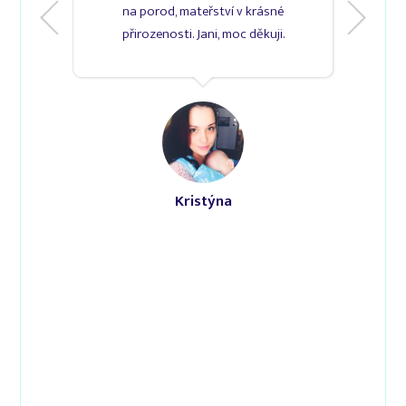
na porod, mateřství v krásné
přirozenosti. Jani, moc děkuji.
Lucka Hájíčková
Kristýna
Martina
maminka malého Míši
Šárka Wasylyszynová
Míša Kubínová
maminka malé Terezky