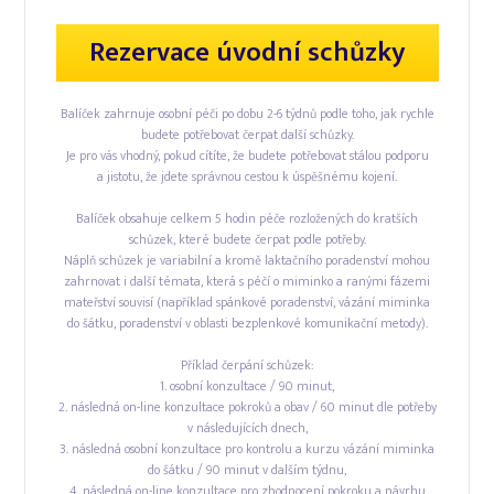
Rezervace úvodní schůzky
Balíček zahrnuje osobní péči po dobu 2-6 týdnů podle toho, jak rychle
budete potřebovat čerpat další schůzky.
Je pro vás vhodný, pokud cítíte, že budete potřebovat stálou podporu
a jistotu, že jdete správnou cestou k úspěšnému kojení.
Balíček obsahuje celkem 5 hodin péče rozložených do kratších
schůzek, které budete čerpat podle potřeby.
Náplň schůzek je variabilní a kromě laktačního poradenství mohou
zahrnovat i další témata, která s péčí o miminko a ranými fázemi
mateřství souvisí (například spánkové poradenství, vázání miminka
do šátku, poradenství v oblasti bezplenkové komunikační metody).
Příklad čerpání schůzek:
1. osobní konzultace / 90 minut,
2. následná on-line konzultace pokroků a obav / 60 minut dle potřeby
v následujících dnech,
3. následná osobní konzultace pro kontrolu a kurzu vázání miminka
do šátku / 90 minut v dalším týdnu,
4. následná on-line konzultace pro zhodnocení pokroku a návrhu