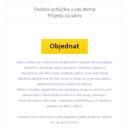
Osobní schůzka u vás doma
Přijedu za vámi
Objednat
Osobní setkání je v laktačním poradenstvím nejlepší forma podpory.
Navštívím vás doma, nebo v porodnici. Návštěvu zbytečně
neprotahuji, ale také nikdy neodejdu, dokud mne bude třeba.
Návštěva obvykle trvá 90-120 minut a účtuji za ni pevnou částku,
abychom nemusely koukat na hodinky.
Během schůzky vyhodnotím vaši současnou situaci a navrhnu vám
taková řešení, která budou funkční a vaší situaci vyhovující.
Cena konzultace zahrnuje i následnou telefonickou a e-mailovou
podporu po dobu 2 týdnů.
Cestovné není zahrnuto a bude připočteno podle skutečně ujetých
km ve výši 8 Kč/km.