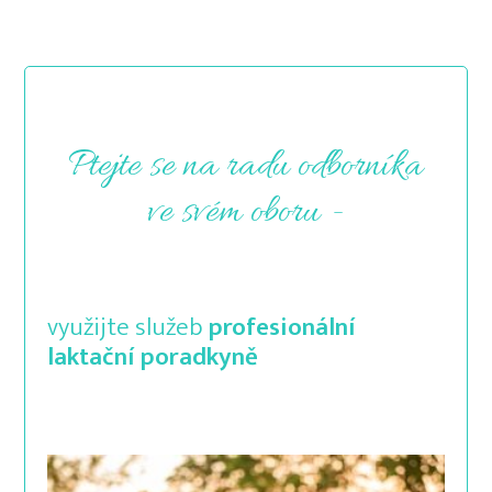
Ptejte se na radu odborníka
ve svém oboru -
využijte služeb
profesionální
laktační poradkyně