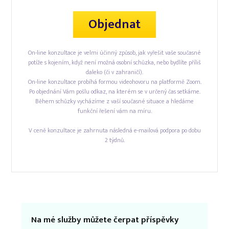
Objednat
On-line konzultace je velmi účinný způsob, jak vyřešit vaše současné
potíže s kojením, když není možná osobní schůzka, nebo bydlíte příliš
daleko (či v zahraničí).
On-line konzultace probíhá formou videohovoru na platformě Zoom.
Po objednání Vám pošlu odkaz, na kterém se v určený čas setkáme.
Během schůzky vycházíme z vaší současné situace a hledáme
funkční řešení vám na míru.
V ceně konzultace je zahrnuta následná e-mailová podpora po dobu
2 týdnů.
Na mé služby můžete čerpat příspěvky