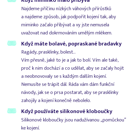
Když miminko málo přibývá
Najdeme příčinu nízkých váhových přírůstků
a najdeme způsob, jak podpořit kojení tak, aby
miminko začalo přibývat a vy jste nemusela
uvažovat nad dokrmováním umělým mlékem.
Když máte bolavé, popraskané bradavky
Ragády, prasklinky, bolest...
Vím přesně, jaké to je a jak to bolí. Vím ale také,
proč k nim dochází a co udělat, aby se začaly hojit
a neobnovovaly se s každým dalším kojení.
Nemusíte se trápit dál. Ráda vám dám funkční
návody, jak se o prsa postarat, aby se prasklinky
zahojily a kojení konečně nebolelo.
Když používáte silikonové kloboučky
Silikonové kloboučky jsou nadužívanou „pomůckou“
ke kojení.