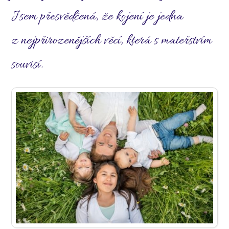
Jsem přesvědčená, že kojení je jedna
z nejpřirozenějších věcí, která s mateřstvím
souvisí.