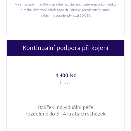
V rámci osobní návštěvy vás ráda naučím nosit vaše miminko v šátku
a mohu vám také šátek zapůjčit. Šátkové poradenství v rámci
laktačního poradenství stojí 300 Kč.
Kontinuální podpora při kojení
4 400 Kč
5 hodin
Balíček individuální péče
rozdělené do 3 - 4 kratších schůzek