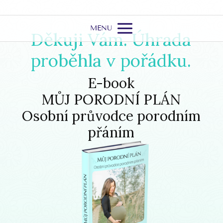
MENU
Děkuji Vám. Úhrada
proběhla v pořádku.
E-book
MŮJ PORODNÍ PLÁN
Osobní průvodce porodním
přáním