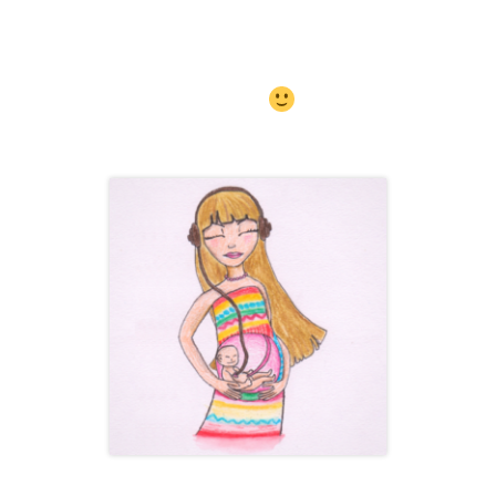
Ti pošlu hned, jak ze své e-
mailové adresy potvrdíš, že jsi
to Ty