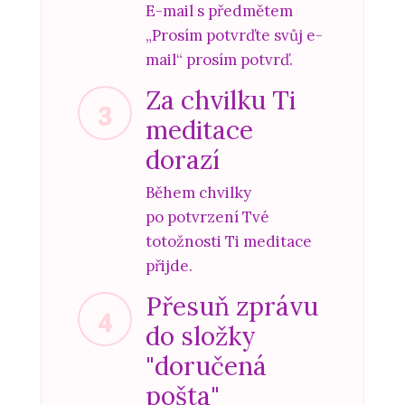
E-mail s předmětem
„Prosím potvrďte svůj e-
mail“ prosím potvrď.
Za chvilku Ti
3
meditace
dorazí
Během chvilky
po potvrzení Tvé
totožnosti Ti meditace
přijde.
Přesuň zprávu
4
do složky
"doručená
pošta"