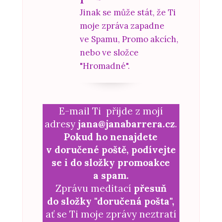
Jinak se může stát, že Ti
moje zpráva zapadne
ve Spamu, Promo akcích,
nebo ve složce
"Hromadné".
E-mail Ti přijde z mojí
adresy
jana@janabarrera.cz
.
Pokud ho nenajdete
v doručené poště, podívejte
se i do složky promoakce
a spam.
Zprávu meditací
přesuň
do složky "doručená pošta",
ať se Ti moje zprávy neztratí