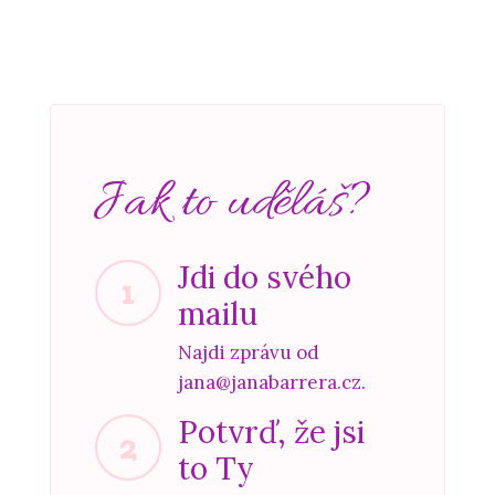
Jak to uděláš?
Jdi do svého
1
mailu
Najdi zprávu od
jana@janabarrera.cz.
Potvrď, že jsi
2
to Ty