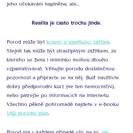
jeho očekávání naplněna, ale…
Realita je často trochu jinde.
Porod může být
krásný a naplňující zážitek
.
Stejně tak může být strastiplným zážitkem, ze
kterého se žena i miminko mohou dlouho
vzpamatovávat. Věnujte porodu dostatečnou
pozornost a připravte se na něj. Buď navštivte
dobrý předporodní kurz (ne ten nemocniční),
nebo pátrejte po informacích na internetu.
Všechno pěkně pohromadě najdete v e-booku
Můj porodní plán
.
Porod má v každém případě vliv na to,
jak