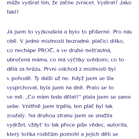
může vydírat tím, že začne zvracet. Vydírat? Jako
fakt?
Já jsem to vyzkoušela a bylo to příšerné. Pro nás
obě. V jedné místnosti bezradné, plačící dítko,
co nechápe PROČ, a ve druhé nešťastná,
ubrečená máma, co má výčitky svědomí, co to
dělá za hrůzu. První odchod z místnosti byl
v pohodě. Ty další už ne. Když jsem se šla
vysprchovat, byla jsem na dně. Pralo se to
ve mě. „Co mám teda dělat?“ ptala jsem se sama
sebe. Vnitřně jsem trpěla, ten pláč byl tak
zoufalý. Na druhou stranu jsem se snažila
vydržet, vždyť to tak přece píše vědec, autorita,
který tolika rodičům pomohl a jejich děti se