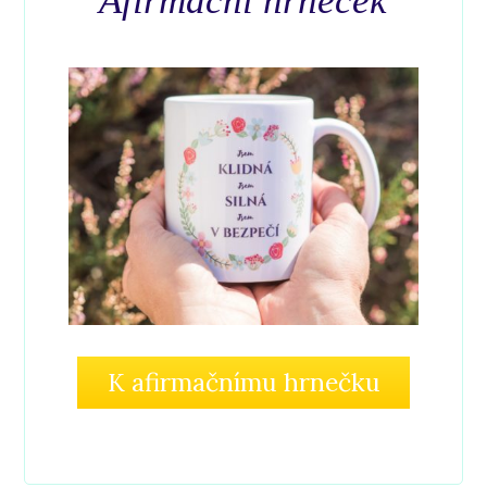
Afirmační hrneček
K afirmačnímu hrnečku