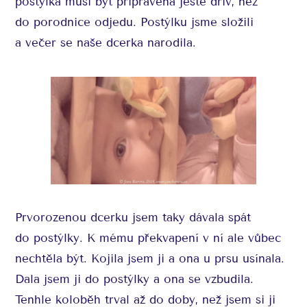
postýlka musí být připravená ještě dřív, než
do porodnice odjedu. Postýlku jsme složili
a večer se naše dcerka narodila.
Prvorozenou dcerku jsem taky dávala spát
do postýlky. K mému překvapení v ní ale vůbec
nechtěla být. Kojila jsem ji a ona u prsu usínala.
Dala jsem ji do postýlky a ona se vzbudila.
Tenhle koloběh trval až do doby, než jsem si ji