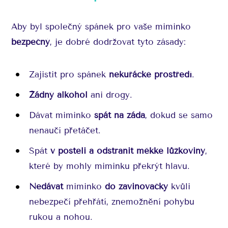
Aby byl společný spánek pro vaše miminko
bezpečný
, je dobré dodržovat tyto zásady:
Zajistit pro spánek
nekuřácké prostředí
.
Žádný alkohol
ani drogy.
Dávat miminko
spát na záda
, dokud se samo
nenaučí přetáčet.
Spát
v posteli a odstranit měkké lůžkoviny
,
které by mohly miminku překrýt hlavu.
Nedávat
miminko
do zavinovačky
kvůli
nebezpečí přehřátí, znemožnění pohybu
rukou a nohou.