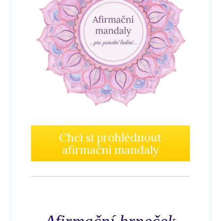
Chci si prohlédnout
afirmační mandaly