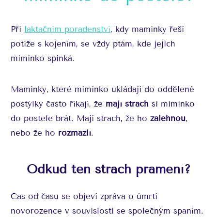
Při
laktačním poradenství
, kdy maminky řeší
potíže s kojením, se vždy ptám, kde jejich
miminko spinká.
Maminky, které miminko ukládají do oddělené
postýlky často říkají, že
mají strach
si miminko
do postele brát. Mají strach, že ho
zalehnou
,
nebo že ho
rozmazlí
.
Odkud ten strach pramení?
Čas od času se objeví zpráva o úmrtí
novorozence v souvislosti se společným spaním.