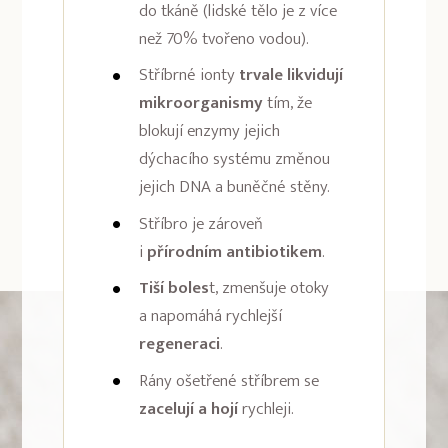
do tkáně (lidské tělo je z více
než 70% tvořeno vodou).
Stříbrné ionty
trvale likvidují
mikroorganismy
tím, že
blokují enzymy jejich
dýchacího systému změnou
jejich DNA a buněčné stěny.
Stříbro je zároveň
i
přírodním antibiotikem
.
Tiší boles
t, zmenšuje otoky
a napomáhá rychlejší
regeneraci
.
Rány ošetřené stříbrem se
zacelují a hojí
rychleji.