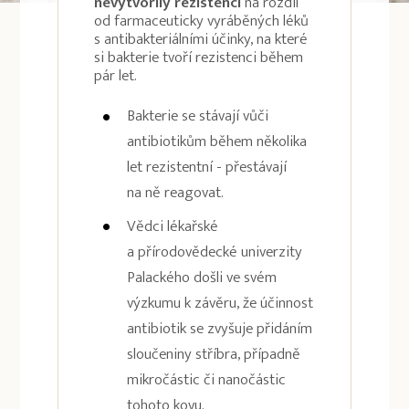
nevytvořily rezistenci
na rozdíl
od farmaceuticky vyráběných léků
s antibakteriálními účinky, na které
si bakterie tvoří rezistenci během
pár let.
Bakterie se stávají vůči
antibiotikům během několika
let rezistentní - přestávají
na ně reagovat.
Vědci lékařské
a přírodovědecké univerzity
Palackého došli ve svém
výzkumu k závěru, že účinnost
antibiotik se zvyšuje přidáním
sloučeniny stříbra, případně
mikročástic či nanočástic
tohoto kovu.