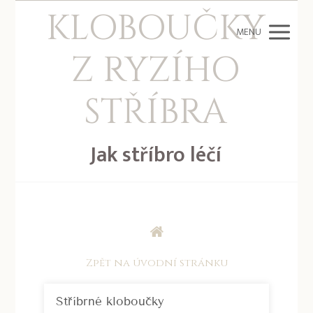
KLOBOUČKY
MENU
Z RYZÍHO
STŘÍBRA
Jak stříbro léčí
Zpět na úvodní stránku
Stříbrné kloboučky