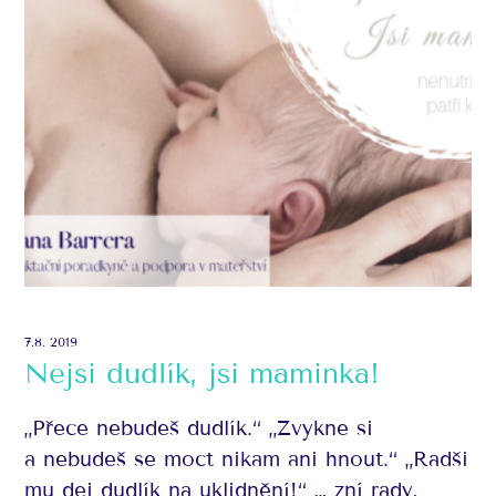
7.8. 2019
Nejsi dudlík, jsi maminka!
„Přece nebudeš dudlík.“ „Zvykne si
a nebudeš se moct nikam ani hnout.“ „Radši
mu dej dudlík na uklidnění!“ … zní rady,