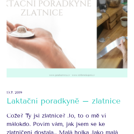
13.7. 2019
Laktační poradkyně – zlatnice
Cože? Ty jsi zlatnice? Jo, to o mě ví
málokdo. Povím vám, jak jsem se ke
zlatničení dostala… Malá holka Jako malá