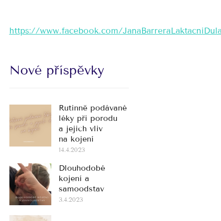
https://www.facebook.com/JanaBarreraLaktacniDul
Nové příspěvky
Rutinně podávané
léky při porodu
a jejich vliv
na kojení
14.4.2023
Dlouhodobé
kojení a
samoodstav
3.4.2023