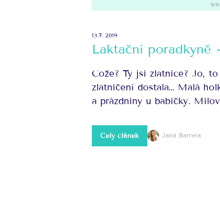
13.7. 2019
Laktační poradkyně 
Cože? Ty jsi zlatnice? Jo, t
zlatničení dostala… Malá hol
a prázdniny u babičky. Milova
Celý článek
Jana Barrera