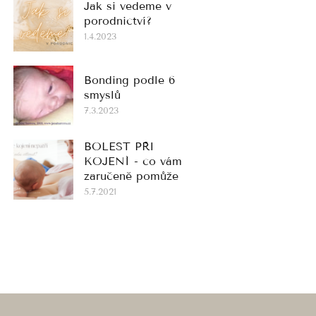
Jak si vedeme v
porodnictví?
1.4.2023
Bonding podle 6
smyslů
7.3.2023
BOLEST PŘI
KOJENÍ - co vám
zaručeně pomůže
5.7.2021