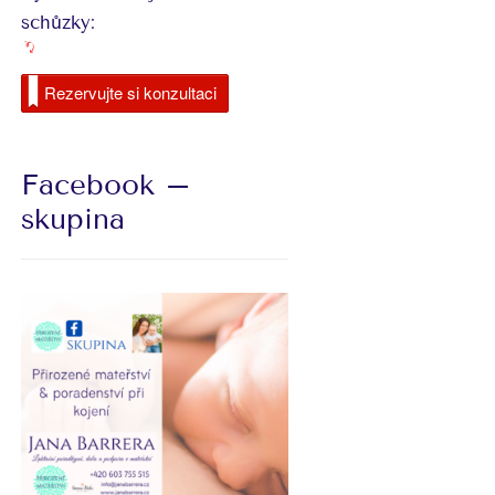
schůzky:
Rezervujte si konzultaci
Facebook –
skupina