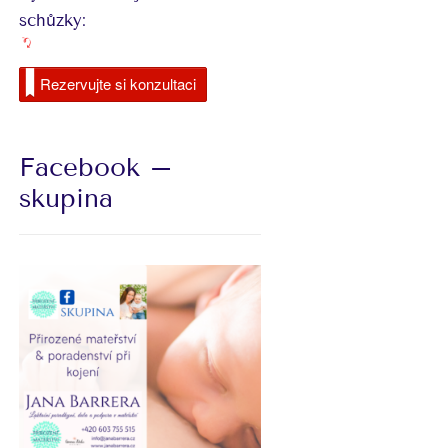
schůzky:
Rezervujte si konzultaci
Facebook –
skupina