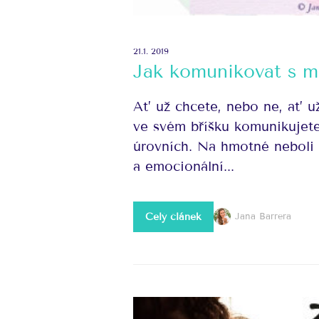
21.1. 2019
Jak komunikovat s m
Ať už chcete, nebo ne, ať 
ve svém bříšku komunikujete
úrovních. Na hmotné neboli 
a emocionální...
Celý článek
Jana Barrera