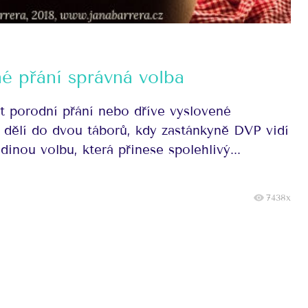
né přání správná volba
t porodní přání nebo dříve vyslovené
y dělí do dvou táborů, kdy zastánkyně DVP vidí
dinou volbu, která přinese spolehlivý...
7438x