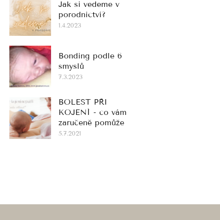
Jak si vedeme v
porodnictví?
1.4.2023
Bonding podle 6
smyslů
7.3.2023
BOLEST PŘI
KOJENÍ - co vám
zaručeně pomůže
5.7.2021