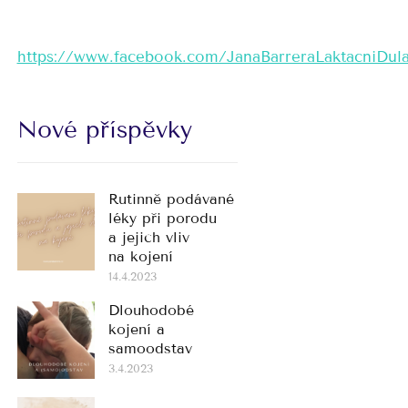
https://www.facebook.com/JanaBarreraLaktacniDul
Nové příspěvky
Rutinně podávané
léky při porodu
a jejich vliv
na kojení
14.4.2023
Dlouhodobé
kojení a
samoodstav
3.4.2023