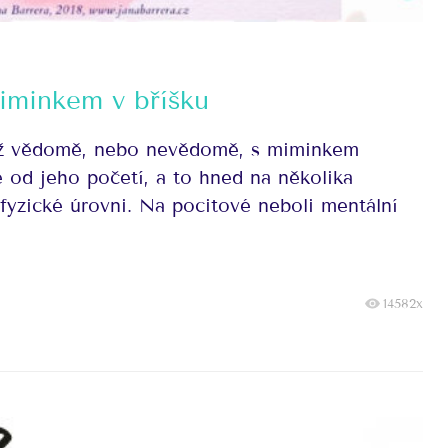
iminkem v bříšku
už vědomě, nebo nevědomě, s miminkem
 od jeho početí, a to hned na několika
fyzické úrovni. Na pocitové neboli mentální
14582x