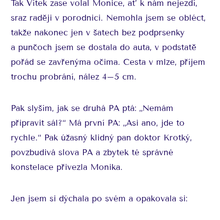
Tak Vítek zase volal Monice, ať k nám nejezdí,
sraz raději v porodnici. Nemohla jsem se obléct,
takže nakonec jen v šatech bez podprsenky
a punčoch jsem se dostala do auta, v podstatě
pořád se zavřenýma očima. Cesta v mlze, příjem
trochu probrání, nález 4–5 cm.
Pak slyším, jak se druhá PA ptá: „Nemám
připravit sál?“ Má první PA: „Asi ano, jde to
rychle.“ Pak úžasný klidný pan doktor Krotký,
povzbudivá slova PA a zbytek té správné
konstelace přivezla Monika.
Jen jsem si dýchala po svém a opakovala si: