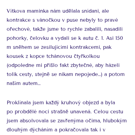
Vítkova maminka nám udělala snídani, ale
kontrakce s vánočkou v puse nebyly to pravé
ořechové, takže jsme to rychle zabalili, nasadili
pohorky, čelovku a vydali se k autu č. 1. Asi 150
m sněhem se zesilujícími kontrakcemi, pak
kousek z kopce tchánovou čtyřkolkou
(odpoledne mi přišlo fakt zbytečné, aby házeli
tolik cesty, stejně se nikam nepojede…) a potom
naším autem…
Proklínala jsem každý kruhový objezd a byla
po probdělé noci strašně unavená. Celou cestu
jsem absolvovala se zavřenýma očima, hlubokým
dlouhým dýcháním a pokračovala tak i v