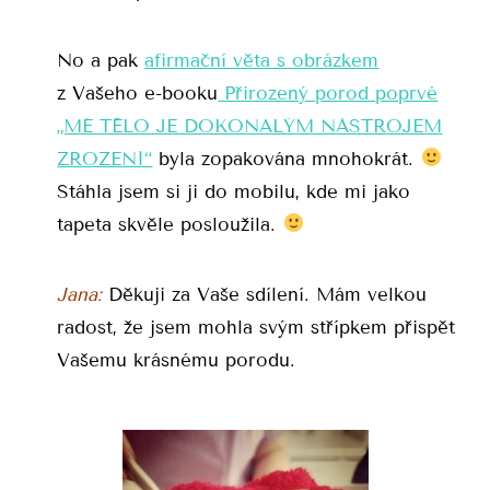
No a pak
afirmační věta s obrázkem
z Vašeho e-booku
Přirozený porod poprvé
„MÉ TĚLO JE DOKONALÝM NÁSTROJEM
ZROZENÍ“
byla zopakována mnohokrát.
Stáhla jsem si ji do mobilu, kde mi jako
tapeta skvěle posloužila.
Jana:
Děkuji za Vaše sdílení. Mám velkou
radost, že jsem mohla svým střípkem přispět
Vašemu krásnému porodu.