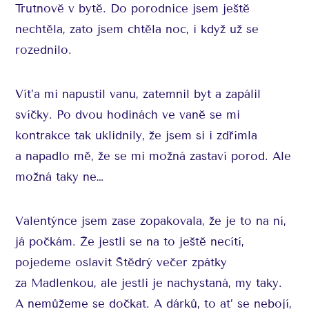
Trutnově v bytě. Do porodnice jsem ještě
nechtěla, zato jsem chtěla noc, i když už se
rozednilo.
Víťa mi napustil vanu, zatemnil byt a zapálil
svíčky. Po dvou hodinách ve vaně se mi
kontrakce tak uklidnily, že jsem si i zdřímla
a napadlo mě, že se mi možná zastaví porod. Ale
možná taky ne…
Valentýnce jsem zase zopakovala, že je to na ní,
já počkám. Že jestli se na to ještě necítí,
pojedeme oslavit Štědrý večer zpátky
za Madlenkou, ale jestli je nachystaná, my taky.
A nemůžeme se dočkat. A dárků, to ať se nebojí,