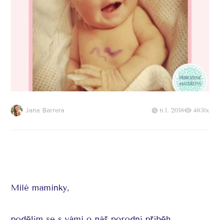
Jana Barrera
6.1. 2018
4831x
Milé maminky,
podělím se s vámi o náš porodní příběh.