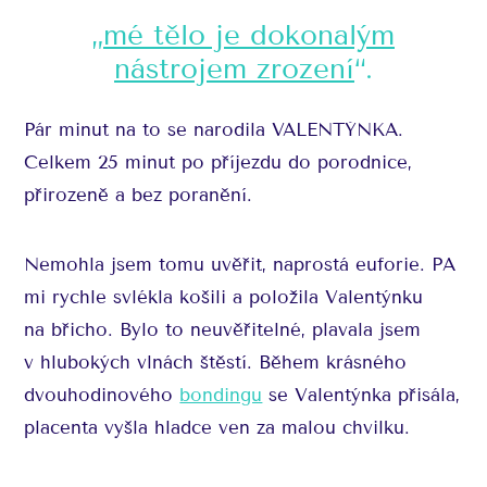
„
mé tělo je dokonalým
nástrojem zrození
“.
Pár minut na to se narodila VALENTÝNKA.
Celkem 25 minut po příjezdu do porodnice,
přirozeně a bez poranění.
Nemohla jsem tomu uvěřit, naprostá euforie. PA
mi rychle svlékla košili a položila Valentýnku
na břicho. Bylo to neuvěřitelné, plavala jsem
v hlubokých vlnách štěstí. Během krásného
dvouhodinového
bondingu
se Valentýnka přisála,
placenta vyšla hladce ven za malou chvilku.