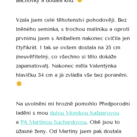
Bachovky a dodala klid.
Vzala jsem celé těhotenství pohodověji. Bez
lněného semínka, s trochou maliníku a oproti
prvnímu jsem s Aniballem nakonec cvičila jen
čtyřikrát. I tak se ovšem dostala na 25 cm
(neuvěřitelný, co všechno si tělo dokáže
zapamatovat). Nakonec měla Valentýnka
hlavičku 34 cm a já zvládla vše bez poranění.
Na uvolnění mi hrozně pomohlo Předporodní
ladění s mou
dulou Monikou Kašparovou
a
PA Martinou Suchardovou
. Obě jsou to
úžasné ženy. Od Martiny jsem pak dostala