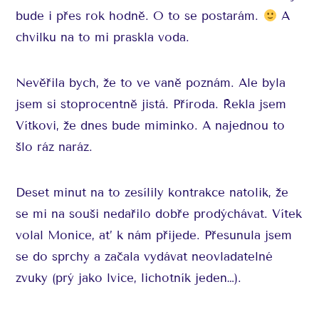
bude i přes rok hodně. O to se postarám.
A
chvilku na to mi praskla voda.
Nevěřila bych, že to ve vaně poznám. Ale byla
jsem si stoprocentně jistá. Příroda. Řekla jsem
Vítkovi, že dnes bude miminko. A najednou to
šlo ráz naráz.
Deset minut na to zesílily kontrakce natolik, že
se mi na souši nedařilo dobře prodýchávat. Vítek
volal Monice, ať k nám přijede. Přesunula jsem
se do sprchy a začala vydávat neovladatelné
zvuky (prý jako lvice, lichotník jeden…).