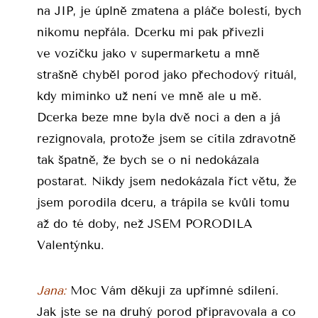
na JIP, je úplně zmatena a pláče bolestí, bych
nikomu nepřála. Dcerku mi pak přivezli
ve vozíčku jako v supermarketu a mně
strašně chyběl porod jako přechodový rituál,
kdy miminko už není ve mně ale u mě.
Dcerka beze mne byla dvě noci a den a já
rezignovala, protože jsem se cítila zdravotně
tak špatně, že bych se o ni nedokázala
postarat. Nikdy jsem nedokázala říct větu, že
jsem porodila dceru, a trápila se kvůli tomu
až do té doby, než JSEM PORODILA
Valentýnku.
Jana:
Moc Vám děkuji za upřímné sdílení.
Jak jste se na druhý porod připravovala a co