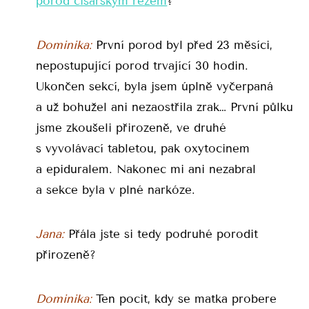
porod císařským řezem
?
Dominika:
První porod byl před 23 měsíci,
nepostupující porod trvající 30 hodin.
Ukončen sekcí, byla jsem úplně vyčerpaná
a už bohužel ani nezaostřila zrak… První půlku
jsme zkoušeli přirozeně, ve druhé
s vyvolávací tabletou, pak oxytocinem
a epiduralem. Nakonec mi ani nezabral
a sekce byla v plné narkóze.
Jana:
Přála jste si tedy podruhé porodit
přirozeně?
Dominika:
Ten pocit, kdy se matka probere