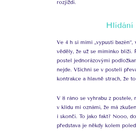
rozjíždí.
Hlídání
Ve 4 h si mimi „vypustí bazén“,
věděly, že už se miminko blíží. Ř
postel jednorázovými podložkam
nejde. Všichni se v posteli pře
kontrakce a hlavně strach, že to
V 8 ráno se vyhrabu z postele, n
v klidu mi oznámí, že má zkušen
i skončí. To jako fakt? Nooo, d
představa je někdy kolem poled