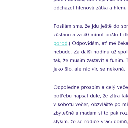
odcházet hlenová zátka a hlenu
Posílám sms, že jdu ještě do sp
zůstanu a za 40 minut pošlu fo
porod
.) Odpovídám, ať mě čekají
nebude. Za další hodinu už spo
tak, že musím zastavit a funím.
jako šlo, ale nic víc se nekoná.
Odpoledne prospím a celý večer
potřebu napsat dule, že zítra fa
v sobotu večer, obzvláště po mi
zbytečně a madam si to pak rozm
slyším, že se rodiče vrací domů