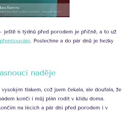
– ještě 6 týdnů před porodem je příčně, a to už
přemlouvám
. Poslechne a do pár dnů je hezky
asnoucí naděje
vysokým tlakem, což jsem čekala, ale doufala, že
ádem končí i můj plán rodit v klidu doma.
končím na lécích a pár dní před porodem i v