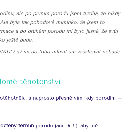
odinu, ale po prvním porodu jsem tvrdila, že nikdy
 Ale byla tak pohodové miminko, že jsem to
formace a po druhém porodu mi bylo jasné, že svůj
ko ještě bude.
IKDO už mi do toho mluvit ani zasahovat nebude.
omé těhotenství
otěhotněla, a naprosto přesně vím, kdy porodím –
počtený termín
porodu (ani Dr.! ), aby mě