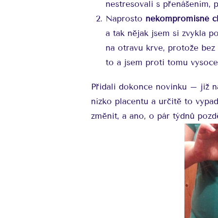
nestresovali s přenášením, 
Naprosto
nekompromisně ch
a tak nějak jsem si zvykla 
na otravu krve, protože bez 
to a jsem proti tomu vysoce
Přidali dokonce novinku – již n
nízko placentu a určitě to vypa
změnit, a ano, o pár týdnů pozdě