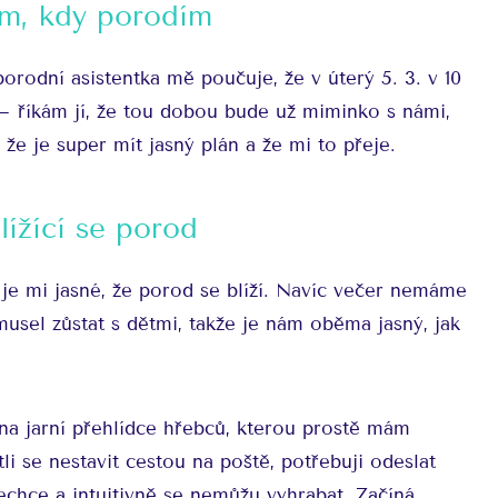
m, kdy porodím
orodní asistentka mě poučuje, že v úterý 5. 3. v 10
– říkám jí, že tou dobou bude už miminko s námi,
že je super mít jasný plán a že mi to přeje.
lížící se porod
je mi jasné, že porod se blíží. Navíc večer nemáme
musel zůstat s dětmi, takže je nám oběma jasný, jak
na jarní přehlídce hřebců, kterou prostě mám
tli se nestavit cestou na poště, potřebuji odeslat
nechce a intuitivně se nemůžu vyhrabat. Začíná