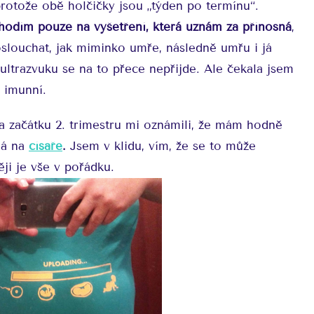
protože obě holčičky jsou „týden po termínu“.
odím pouze na vyšetření, která uznám za přínosná
,
poslouchat, jak miminko umře, následně umřu i já
ultrazvuku se na to přece nepřijde. Ale čekala jsem
 imunní.
a začátku 2. trimestru mi oznámili, že mám hodně
dá na
císaře
.
Jsem v klidu, vím, že se to může
ji je vše v pořádku.