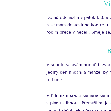
Ví
Domů odcházím v pátek 1. 3. a p
h se mám dostavit na kontrolu 
rodím přece v neděli. Směje se, 
B
V sobotu vstávám hodně brzy a 
jediný den hlídání a manžel by 
to bude.
V 11 h mám sraz s kamarádkami 
v plánu stihnout. Přemýšlím, jes
jeden balíček, ale nějak se mi 