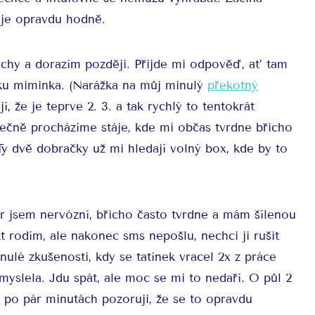
 je opravdu hodně.
rchy a dorazím později. Přijde mi odpověď, ať tam
tku miminka. (Narážka na můj minulý
překotný
, že je teprve 2. 3. a tak rychlý to tentokrát
lečně procházíme stáje, kde mi občas tvrdne břicho
 Ty dvě dobračky už mi hledají volný box, kde by to
 jsem nervózní, břicho často tvrdne a mám šílenou
kt rodím, ale nakonec sms nepošlu, nechci ji rušit
nulé zkušenosti, kdy se tatínek vracel 2x z práce
yslela. Jdu spát, ale moc se mi to nedaří. O půl 2
, po pár minutách pozoruji, že se to opravdu