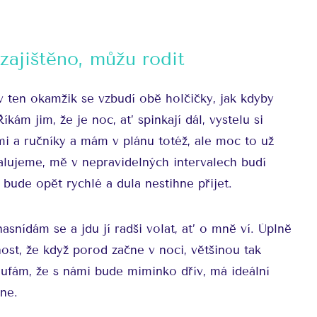
 zajištěno, můžu rodit
 v ten okamžik se vzbudí obě holčičky, jak kdyby
íkám jim, že je noc, ať spinkají dál, vystelu si
i a ručníky a mám v plánu totéž, ale moc to už
valujeme, mě v nepravidelných intervalech budí
 bude opět rychlé a dula nestihne přijet.
asnídám se a jdu jí radši volat, ať o mně ví. Úplně
ost, že když porod začne v noci, většinou tak
oufám, že s námi bude miminko dřív, má ideální
ne.