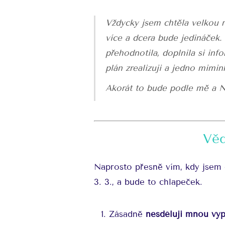
Vždycky jsem chtěla velkou r
více a dcera bude jedináček.
přehodnotila, doplnila si in
plán zrealizuji a jedno mimin
Akorát to bude podle mě a N
Věd
Naprosto přesně vím, kdy jsem 
3. 3., a bude to chlapeček.
Zásadně
nesděluji mnou vy