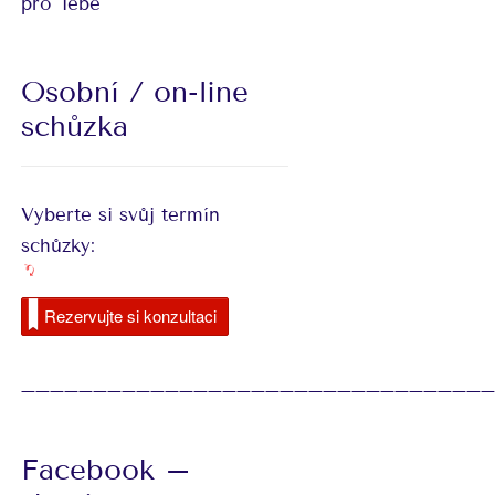
pro Tebe
Osobní / on-line
schůzka
Vyberte si svůj termín
schůzky:
Rezervujte si konzultaci
_________________________________
Facebook –