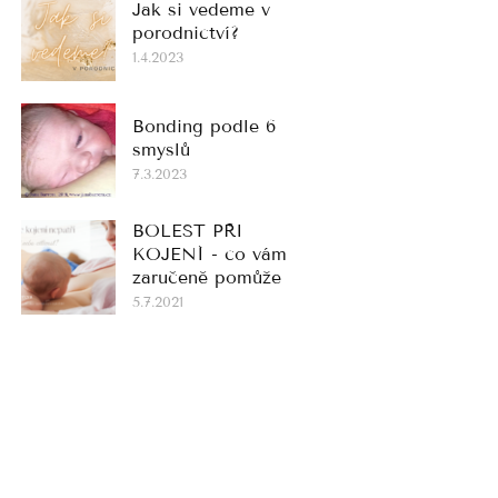
Jak si vedeme v
porodnictví?
1.4.2023
Bonding podle 6
smyslů
7.3.2023
BOLEST PŘI
KOJENÍ - co vám
zaručeně pomůže
5.7.2021