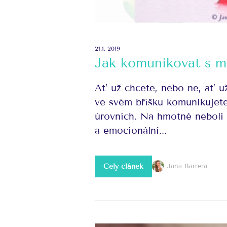
21.1. 2019
Jak komunikovat s m
Ať už chcete, nebo ne, ať 
ve svém bříšku komunikujete
úrovních. Na hmotné neboli 
a emocionální...
Celý článek
Jana Barrera