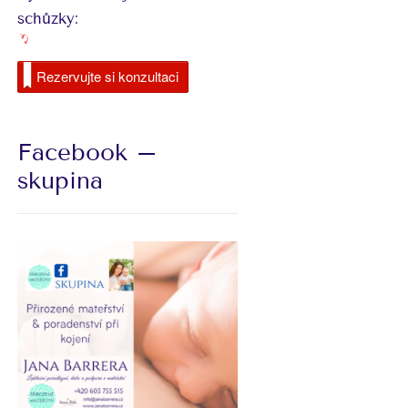
schůzky:
Rezervujte si konzultaci
Facebook –
skupina