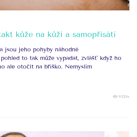
takt kůže na kůži a samopřisátí
a jsou jeho pohyby náhodné
pohled to tak může vypadat, zvlášť když ho
ho ale otočit na bříško. Nemyslím
9324x