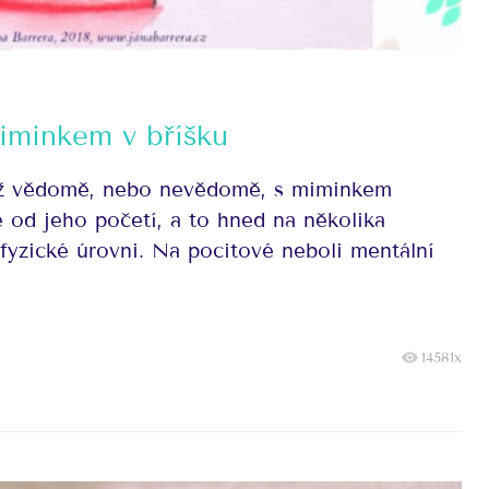
iminkem v bříšku
už vědomě, nebo nevědomě, s miminkem
 od jeho početí, a to hned na několika
fyzické úrovni. Na pocitové neboli mentální
14581x