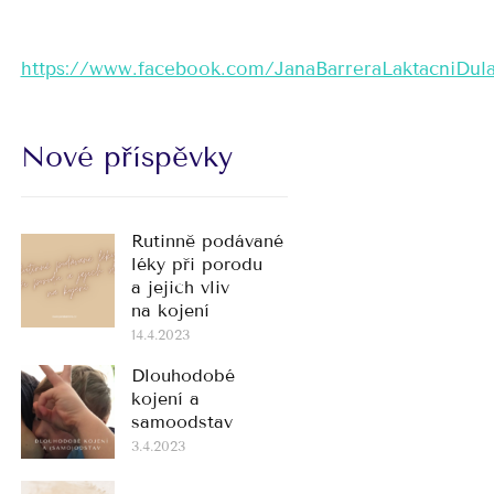
https://www.facebook.com/JanaBarreraLaktacniDul
Nové příspěvky
Rutinně podávané
léky při porodu
a jejich vliv
na kojení
14.4.2023
Dlouhodobé
kojení a
samoodstav
3.4.2023