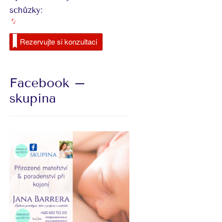
schůzky:
Rezervujte si konzultaci
Facebook –
skupina