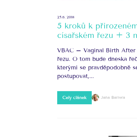
25.6. 2018
5 kroků k přirozené
císařském řezu + 3 n
VBAC – Vaginal Birth After
řezu. O tom bude dneska ře
kterými se pravděpodobně s
postupovat,...
Celý článek
Jana Barrera