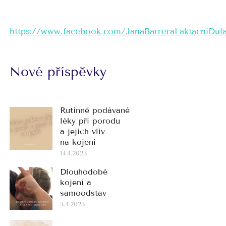
https://www.facebook.com/JanaBarreraLaktacniDul
Nové příspěvky
Rutinně podávané
léky při porodu
a jejich vliv
na kojení
14.4.2023
Dlouhodobé
kojení a
samoodstav
3.4.2023