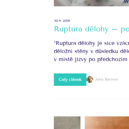
30.9. 2018
Ruptura dělohy – po
*Ruptura dělohy je sice vzác
děložní stěny v důsledku děl
v místě jizvy po předchozím 
Celý článek
Jana Barrera