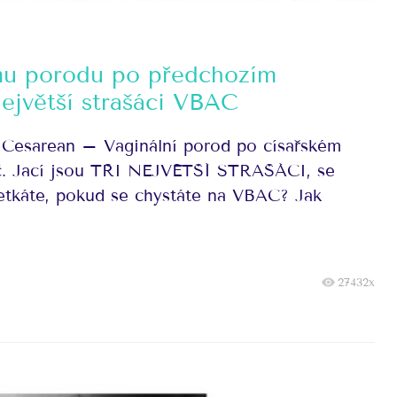
mu porodu po předchozím
ejvětší strašáci VBAC
 Cesarean – Vaginální porod po císařském
č. Jací jsou TŘI NEJVĚTŠÍ STRAŠÁCI, se
etkáte, pokud se chystáte na VBAC? Jak
27432x