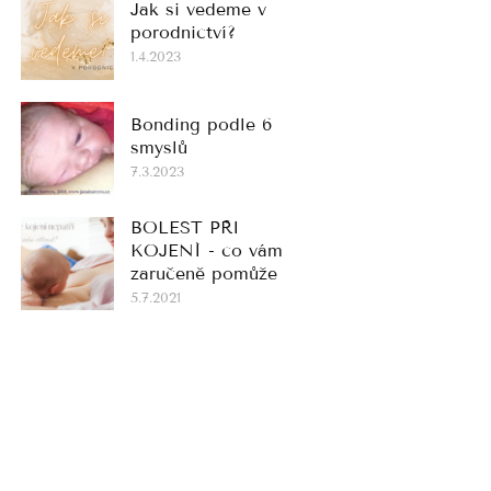
Jak si vedeme v
porodnictví?
1.4.2023
Bonding podle 6
smyslů
7.3.2023
BOLEST PŘI
KOJENÍ - co vám
zaručeně pomůže
5.7.2021